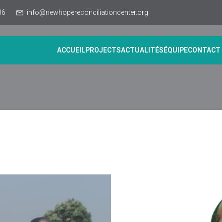
36
info@newhopereconciliationcenter.org
ACCUEIL
PROJECTS
ACTUALITÉS
ÉQUIPE
CONTACT