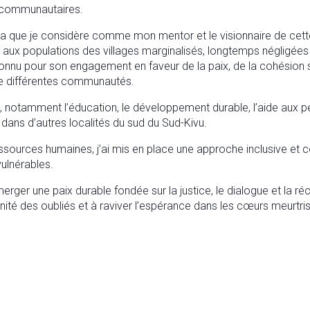
s communautaires.
za que je considère comme mon mentor et le visionnaire de cett
aux populations des villages marginalisés, longtemps négligées p
onnu pour son engagement en faveur de la paix, de la cohésion so
de différentes communautés.
, notamment l’éducation, le développement durable, l’aide aux p
ans d’autres localités du sud du Sud-Kivu.
ressources humaines, j’ai mis en place une approche inclusive et 
ulnérables.
merger une paix durable fondée sur la justice, le dialogue et la ré
gnité des oubliés et à raviver l’espérance dans les cœurs meurtris