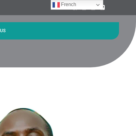
French
 US