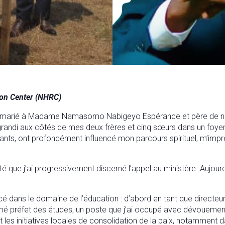
tion Center (NHRC)
s marié à Madame Namasomo Nabigeyo Espérance et père de neuf e
i grandi aux côtés de mes deux frères et cinq sœurs dans un foye
nts, ont profondément influencé mon parcours spirituel, m’impr
 que j’ai progressivement discerné l’appel au ministère. Aujourd’
é dans le domaine de l’éducation : d’abord en tant que directe
 nommé préfet des études, un poste que j’ai occupé avec dévouemen
t les initiatives locales de consolidation de la paix, notamment 