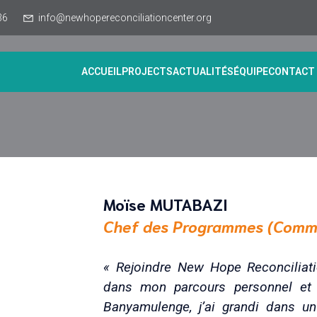
36
info@newhopereconciliationcenter.org
ACCUEIL
PROJECTS
ACTUALITÉS
ÉQUIPE
CONTACT
Moïse MUTABAZI
Chef des Programmes (Comm
« Rejoindre New Hope Reconciliati
dans mon parcours personnel et 
Banyamulenge, j’ai grandi dans un