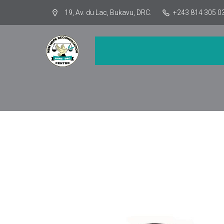
19, Av. du Lac, Bukavu, DRC.
+243 814 305 0