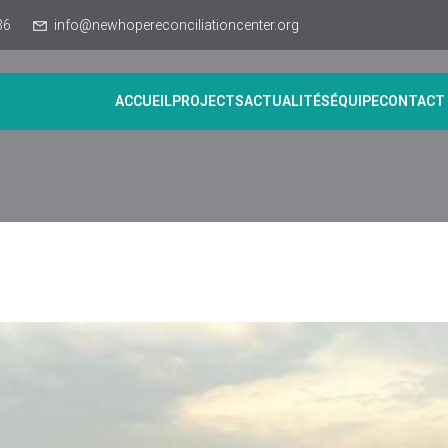
36
info@newhopereconciliationcenter.org
ACCUEIL
PROJECTS
ACTUALITÉS
ÉQUIPE
CONTACT