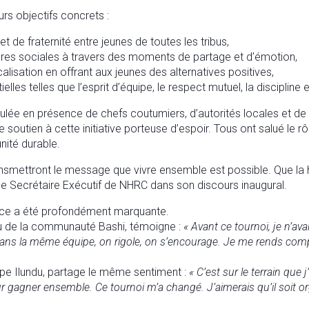
urs objectifs concrets :
 de fraternité entre jeunes de toutes les tribus,
rières sociales à travers des moments de partage et d’émotion,
calisation en offrant aux jeunes des alternatives positives,
les telles que l’esprit d’équipe, le respect mutuel, la discipline e
ulée en présence de chefs coutumiers, d’autorités locales et de
outien à cette initiative porteuse d’espoir. Tous ont salué le r
nité durable.
smettront le message que vivre ensemble est possible. Que la h
 le Secrétaire Exécutif de NHRC dans son discours inaugural.
ence a été profondément marquante.
u de la communauté Bashi, témoigne :
« Avant ce tournoi, je n’ava
ans la même équipe, on rigole, on s’encourage. Je me rends co
uipe Ilundu, partage le même sentiment :
« C’est sur le terrain que
our gagner ensemble. Ce tournoi m’a changé. J’aimerais qu’il soit 