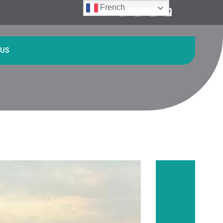
French
 US